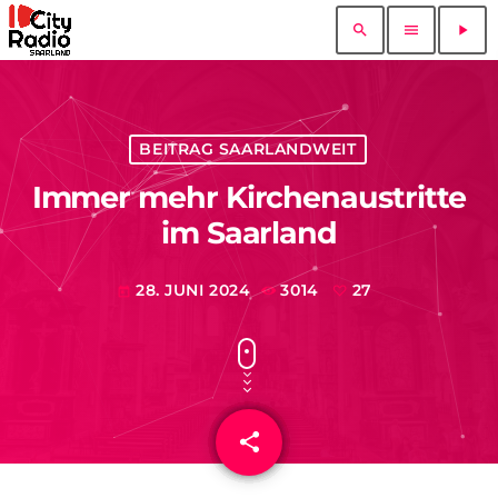
search
menu
play_arrow
BEITRAG SAARLANDWEIT
Immer mehr Kirchenaustritte
im Saarland
28. JUNI 2024
3014
27
today
share
email
27