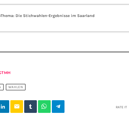
pThema: Die Stichwahlen-Ergebnisse im Saarland
GTMH
A
WAHLEN
email
RATE IT