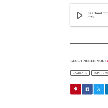
play_arrow
Saarland To
GTMH
GESCHRIEBEN VON:
SAARLAND
TOPTHEM