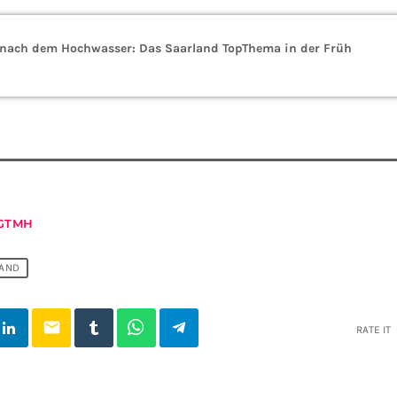
 nach dem Hochwasser: Das Saarland TopThema in der Früh
GTMH
AND
email
RATE IT