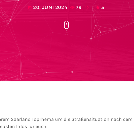
20. JUNI 2024
79
5
today
serem Saarland TopThema um die Straßensituation nach dem
eusten Infos für euch: