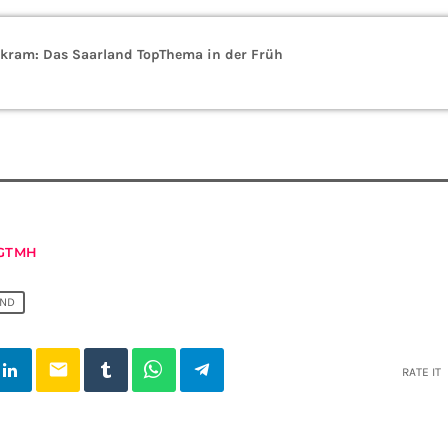
kram: Das Saarland TopThema in der Früh
GTMH
AND
email
RATE IT