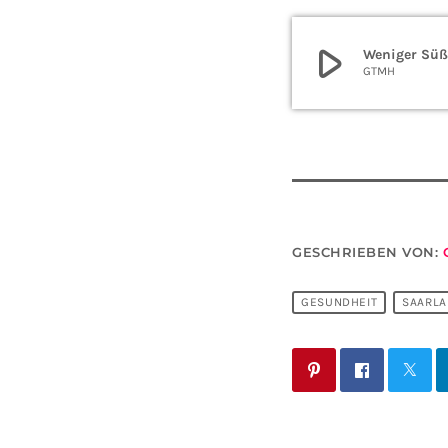
play_arrow
Weniger Süß
GTMH
GESCHRIEBEN VON:
GESUNDHEIT
SAARL