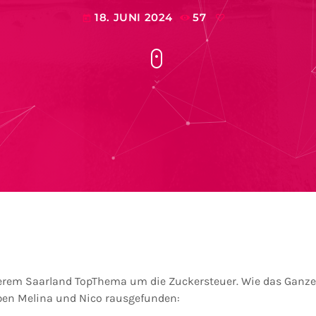
18. JUNI 2024
57
today
serem Saarland TopThema um die Zuckersteuer. Wie das Ganze
en Melina und Nico rausgefunden: