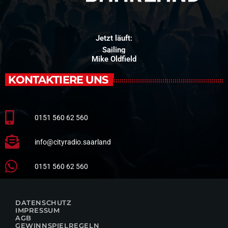
Jetzt läuft:
Sailing
Mike Oldfield
KONTAKTIERE UNS
0151 560 62 560
info@cityradio.saarland
0151 560 62 560
DATENSCHUTZ
IMPRESSUM
AGB
GEWINNSPIELREGELN