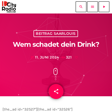
search
menu
play_arrow
BEITRAG SAARLOUIS
Wem schadet dein Drink?
11. JUNI 2024
321
today
share
email
[the_ad id=“32527″][the_ad id=“32526″]