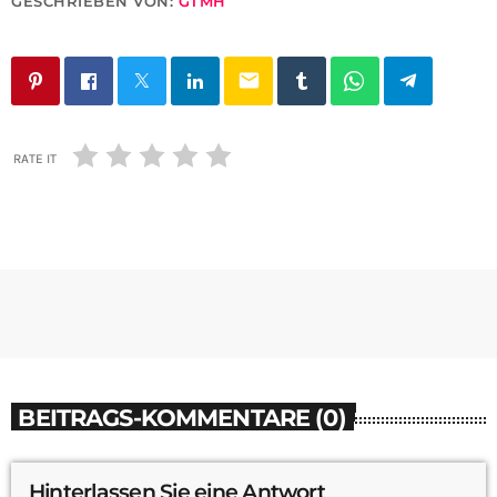
GESCHRIEBEN VON:
GTMH
email
RATE IT
BEITRAGS-KOMMENTARE (0)
Hinterlassen Sie eine Antwort