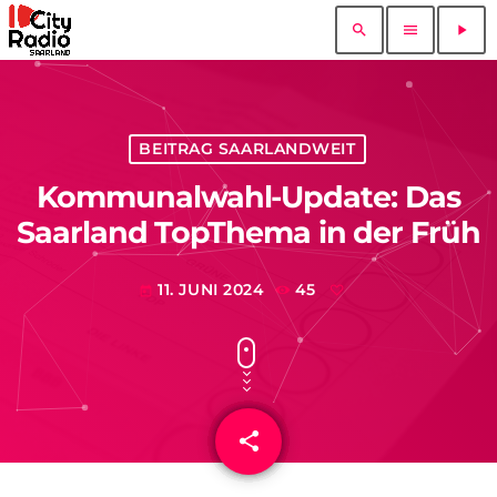
search
menu
play_arrow
BEITRAG SAARLANDWEIT
Kommunalwahl-Update: Das
Saarland TopThema in der Früh
11. JUNI 2024
45
today
share
email