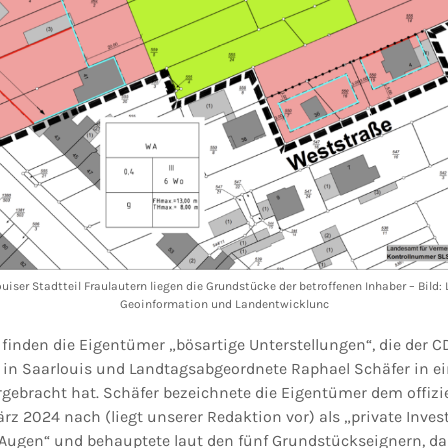
uiser Stadtteil Fraulautern liegen die Grundstücke der betroffenen Inhaber – Bil
Geoinformation und Landentwicklunc
inden die Eigentümer „bösartige Unterstellungen“, die der C
 in Saarlouis und Landtagsabgeordnete Raphael Schäfer in ei
gebracht hat. Schäfer bezeichnete die Eigentümer dem offizie
rz 2024 nach (liegt unserer Redaktion vor) als „private Inves
 Augen“ und behauptete laut den fünf Grundstückseignern, da