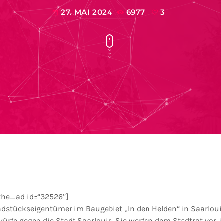
27. MAI 2024
6977
3
today
the_ad id=“32526″]
ndstückseigentümer im Baugebiet „In den Helden“ in Saarlou
rfe gegen die Stadt Saarlouis. Sie werfen dem Stadtrat vor, i