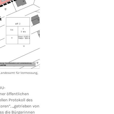
d: Landesamt für Vermessung,
DU-
ner öffentlichen
llen Protokoll des
toren“, „getrieben von
ss die Bürgerinnen