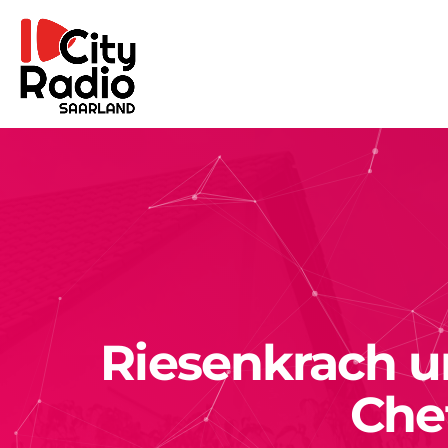
Riesenkrach u
Che