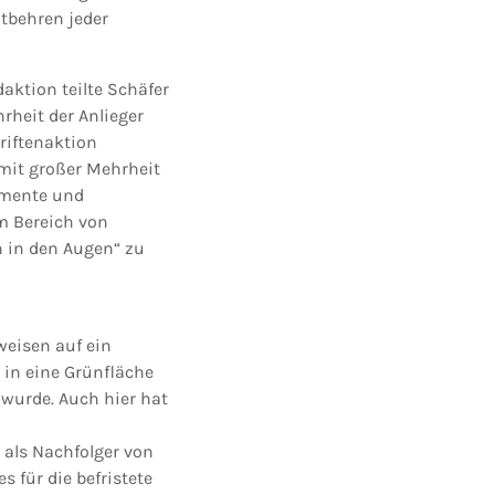
tbehren jeder
aktion teilte Schäfer
rheit der Anlieger
riftenaktion
mit großer Mehrheit
umente und
m Bereich von
n in den Augen“ zu
weisen auf ein
 in eine Grünfläche
 wurde. Auch hier hat
 als Nachfolger von
s für die befristete