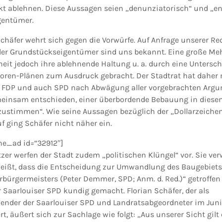
kt ablehnen. Diese Aussagen seien „denunziatorisch“ und „en
igentümer.
äfer wehrt sich gegen die Vorwürfe. Auf Anfrage unserer Red
 der Grundstückseigentümer sind uns bekannt. Eine große Meh
heit jedoch ihre ablehnende Haltung u. a. durch eine Untersch
oren-Plänen zum Ausdruck gebracht. Der Stadtrat hat daher 
n, FDP und auch SPD nach Abwägung aller vorgebrachten Arg
insam entschieden, einer überbordende Bebauung in diese
zustimmen“. Wie seine Aussagen bezüglich der „Dollarzeiche
f ging Schäfer nicht näher ein.
the_ad id=“32912″]
er werfen der Stadt zudem „politischen Klüngel“ vor. Sie ver
 heißt, dass die Entscheidung zur Umwandlung des Baugebiets
bürgermeisters (Peter Demmer, SPD; Anm. d. Red.)“ getroffen
r Saarlouiser SPD kundig gemacht. Florian Schäfer, der als
ender der Saarlouiser SPD und Landratsabgeordneter im Juni
 äußert sich zur Sachlage wie folgt: „Aus unserer Sicht gilt e