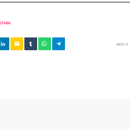
GTMH
email
RATE IT