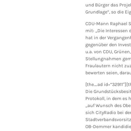
und Bürger das Proje
Grundlage“, so die E
CDU-Mann Raphael Sch
mit: „Die Interessen
hat in der Vergangen
gegenüber den Invest
u.a. von CDU, Grüne
Stellungnahmen geme
Fraulautern nicht zu
bewerten seien, darau
[the_ad id=“32911″][
Die Grundstücksbesitz
Protokoll, in dem es
„auf Wunsch des Ober
sich CityRadio bei de
Stadtverbandsvorsitz
OB-Demmer kandidiert,