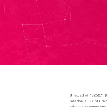
[the_ad id=“32527″][
Saarlouis – Fünf Gru
erheben schwere Vorwü