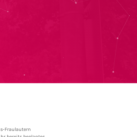
is-Fraulautern
hr bereits beplantes