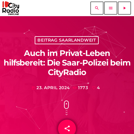
search
menu
play_arrow
BEITRAG SAARLANDWEIT
Auch im Privat-Leben
hilfsbereit: Die Saar-Polizei beim
CityRadio
23. APRIL 2024
1773
4
today
share
email
4