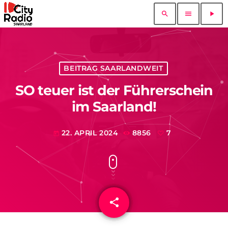
search
menu
play_arrow
BEITRAG SAARLANDWEIT
SO teuer ist der Führerschein
im Saarland!
22. APRIL 2024
8856
7
today
share
email
7