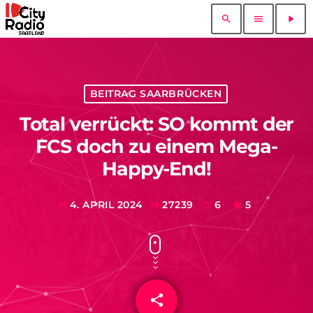
search
menu
play_arrow
BEITRAG SAARBRÜCKEN
Total verrückt: SO kommt der
FCS doch zu einem Mega-
Happy-End!
4. APRIL 2024
27239
6
5
today
share
email
6