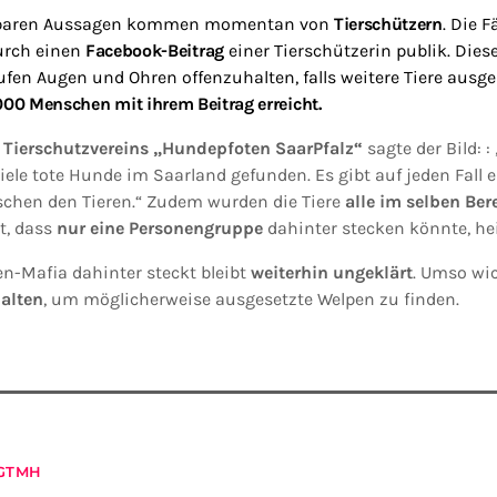
rtbaren Aussagen kommen momentan von
Tierschützern
.
Die F
durch einen
Facebook-Beitrag
einer Tierschützerin
publik.
Diese
ufen
Augen und Ohren offenzuhalten, falls weitere Tiere ausg
000 Menschen mit ihrem Beitrag erreicht.
s
Tierschutzvereins „Hundepfoten SaarPfalz“
sagte der Bild: :
ele tote Hunde im Saarland gefunden. Es gibt auf jeden Fall 
en den Tieren.“ Zudem wurden die Tiere
alle im selben Ber
t, dass
nur eine Personengruppe
dahinter stecken könnte, hei
en-Mafia dahinter steckt bleibt
weiterhin ungeklärt
. Umso wic
alten
, um möglicherweise ausgesetzte Welpen zu finden.
GTMH