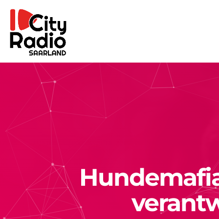
Hundemafia 
verantw