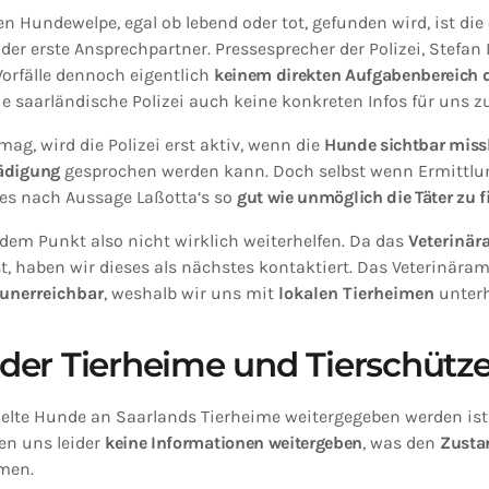
 Hundewelpe, egal ob lebend oder tot, gefunden wird, ist die 
der erste Ansprechpartner. Pressesprecher der Polizei, Stefan 
Vorfälle dennoch eigentlich
keinem direkten Aufgabenbereich d
e saarländische Polizei auch keine konkreten Infos für uns zu
ag, wird die Polizei erst aktiv, wenn die
Hunde sichtbar miss
ädigung
gesprochen werden kann. Doch selbst wenn Ermittlu
i es nach Aussage Laßotta‘s so
gut wie unmöglich die Täter zu 
 dem Punkt also nicht wirklich weiterhelfen. Da das
Veterinär
st, haben wir dieses als nächstes kontaktiert. Das Veterinära
unerreichbar
, weshalb wir uns mit
lokalen Tierheimen
unterh
der Tierheime und Tierschütze
lte Hunde an Saarlands Tierheime weitergegeben werden ist 
en uns leider
keine Informationen weitergeben
, was den
Zustan
men.