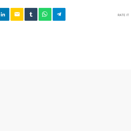
email
RATE IT