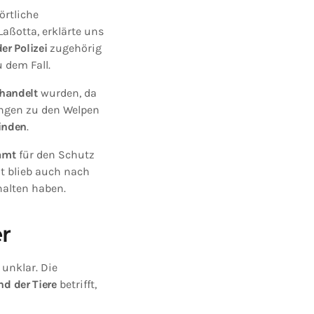
örtliche
Laßotta, erklärte uns
er Polizei
zugehörig
 dem Fall.
handelt
wurden, da
ngen zu den Welpen
finden
.
amt
für den Schutz
mt blieb auch nach
alten haben.
r
unklar. Die
d der Tiere
betrifft,