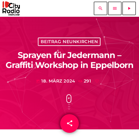
search
menu
play_arrow
BEITRAG NEUNKIRCHEN
Sprayen für Jedermann –
Graffiti Workshop in Eppelborn
18. MÄRZ 2024
291
today
share
email