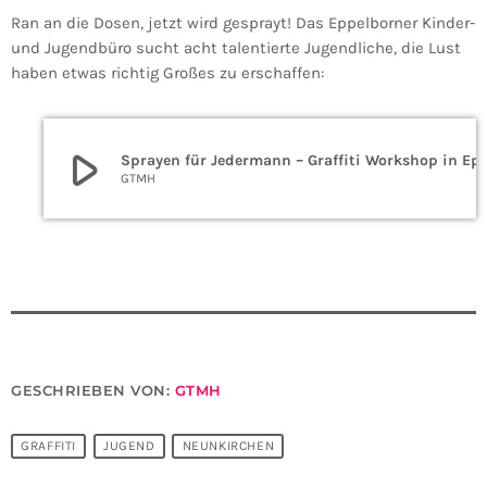
Ran an die Dosen, jetzt wird gesprayt! Das Eppelborner Kinder-
und Jugendbüro sucht acht talentierte Jugendliche, die Lust
haben etwas richtig Großes zu erschaffen:
play_arrow
Sprayen für Jedermann – Graffiti Wor
GTMH
GESCHRIEBEN VON:
GTMH
GRAFFITI
JUGEND
NEUNKIRCHEN