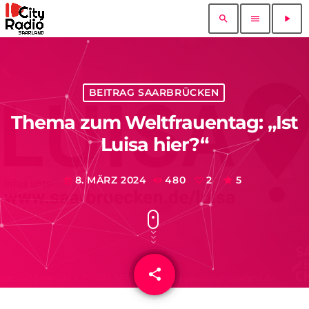
search
menu
play_arrow
BEITRAG SAARBRÜCKEN
Thema zum Weltfrauentag: „Ist
Luisa hier?“
8. MÄRZ 2024
480
2
5
today
share
email
2