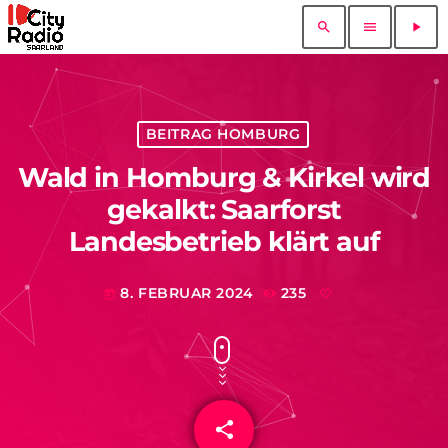
search
menu
play_arrow
BEITRAG HOMBURG
Wald in Homburg & Kirkel wird
gekalkt: Saarforst
Landesbetrieb klärt auf
8. FEBRUAR 2024
235
today
share
email