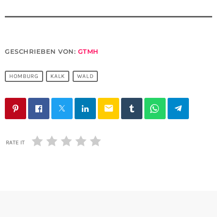
GESCHRIEBEN VON:
GTMH
HOMBURG
KALK
WALD
email
RATE IT