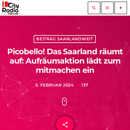
search
menu
play_arrow
BEITRAG SAARLANDWEIT
Picobello! Das Saarland räumt
auf: Aufräumaktion lädt zum
mitmachen ein
5. FEBRUAR 2024
137
today
share
email