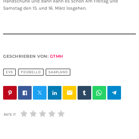
Handschuhe und dann kann es schon Am Freitag und
Samstag den 15. und 16. März losgehen.
GESCHRIEBEN VON:
GTMH
EVS
PICOBELLO
SAARLAND
email
RATE IT