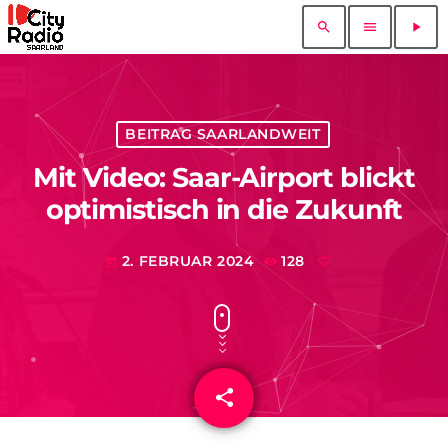
search
menu
play_arrow
BEITRAG SAARLANDWEIT
Mit Video: Saar-Airport blickt
optimistisch in die Zukunft
2. FEBRUAR 2024
128
today
share
email