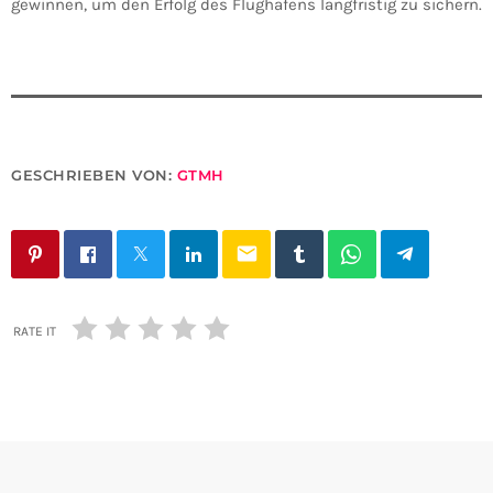
gewinnen, um den Erfolg des Flughafens langfristig zu sichern.
GESCHRIEBEN VON:
GTMH
email
RATE IT