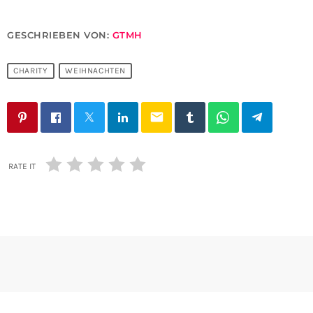
GESCHRIEBEN VON:
GTMH
CHARITY
WEIHNACHTEN
email
RATE IT