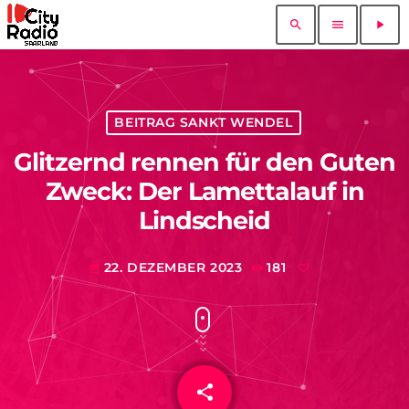
search
menu
play_arrow
BEITRAG SANKT WENDEL
Glitzernd rennen für den Guten
Zweck: Der Lamettalauf in
Lindscheid
22. DEZEMBER 2023
181
today
share
email