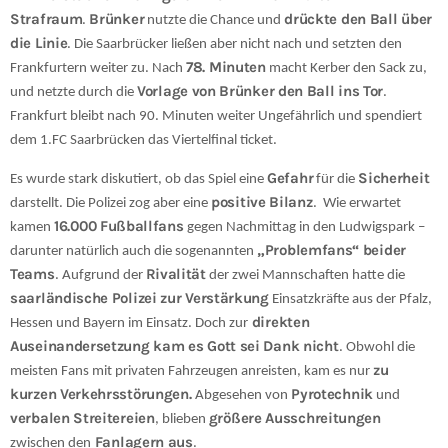
Strafraum
Brünker
drückte den Ball über
.
nutzte die Chance und
die Linie
. Die Saarbrücker ließen aber nicht nach und setzten den
78. Minuten
Frankfurtern weiter zu. Nach
macht Kerber den Sack zu,
Vorlage von Brünker den Ball ins Tor
und netzte durch die
.
Frankfurt bleibt nach 90. Minuten weiter Ungefährlich und spendiert
dem 1.FC Saarbrücken das Viertelfinal ticket.
Gefahr
Sicherheit
Es wurde stark diskutiert, ob das Spiel eine
für die
positive Bilanz
darstellt. Die Polizei zog aber eine
.
Wie erwartet
16.000 Fußballfans
kamen
gegen Nachmittag in den Ludwigspark –
„Problemfans“ beider
darunter natürlich auch die sogenannten
Teams
Rivalität
. Aufgrund der
der zwei Mannschaften hatte die
saarländische Polizei zur Verstärkung
Einsatzkräfte aus der Pfalz,
direkten
Hessen und Bayern im Einsatz. Doch zur
Auseinandersetzung kam es Gott sei Dank nicht
.
Obwohl die
zu
meisten Fans mit privaten Fahrzeugen anreisten, kam es nur
kurzen Verkehrsstörungen.
Pyrotechnik
Abgesehen von
und
verbalen Streitereien
größere Ausschreitungen
, blieben
Fanlagern aus
zwischen den
.