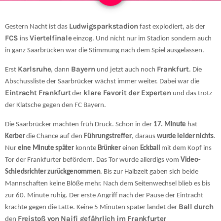
Ludwigsparkstadion
Gestern Nacht ist das
fast explodiert, als der
FCS
Viertelfinale
ins
einzog. Und nicht nur im Stadion sondern auch
in ganz Saarbrücken war die Stimmung nach dem Spiel ausgelassen.
Karlsruhe
Bayern
Frankfurt
Erst
, dann
und jetzt auch noch
. Die
Abschussliste der Saarbrücker wächst immer weiter. Dabei war die
Eintracht Frankfurt
klare Favorit der Experten
der
und das trotz
der Klatsche gegen den FC Bayern.
Die Saarbrücker machten früh Druck. Schon in der
17. Minute
hat
Kerber
die Chance auf den
Führungstreffer
, daraus
wurde leider nichts
.
Nur
eine Minute später
konnte
Brünker
einen
Eckball
mit dem Kopf ins
Tor der Frankfurter befördern. Das Tor wurde allerdigs vom
Video-
Schiedsrichter zurückgenommen
. Bis zur Halbzeit gaben sich beide
Mannschaften keine Blöße mehr. Nach dem Seitenwechsel blieb es bis
zur 60. Minute ruhig. Der erste Angriff nach der Pause der Eintracht
Ball
durch
krachte gegen die Latte. Keine 5 Minuten später landet der
Freistoß
von
Naifi gefährlich im Frankfurter
den