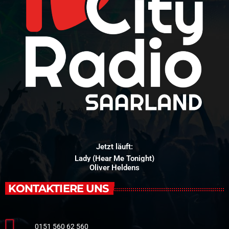
Jetzt läuft:
Lady (Hear Me Tonight)
Oliver Heldens
KONTAKTIERE UNS
0151 560 62 560