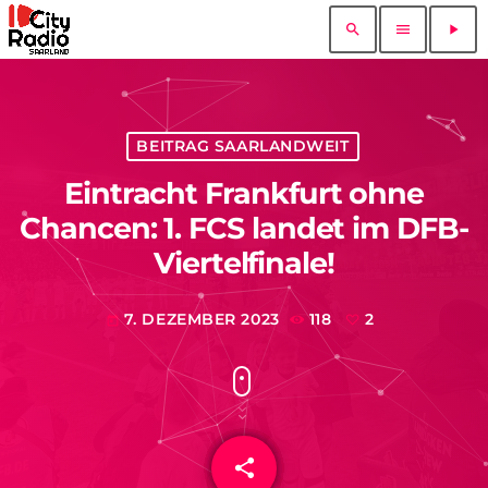
search
menu
play_arrow
BEITRAG SAARLANDWEIT
Eintracht Frankfurt ohne
Chancen: 1. FCS landet im DFB-
Viertelfinale!
7. DEZEMBER 2023
118
2
today
share
email
2