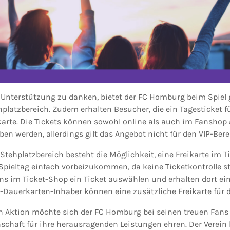
 Unterstützung zu danken, bietet der FC Homburg beim Spiel
ehplatzbereich. Zudem erhalten Besucher, die ein Tagesticket f
ikarte. Die Tickets können sowohl online als auch im Fansho
en werden, allerdings gilt das Angebot nicht für den VIP-Bere
tehplatzbereich besteht die Möglichkeit, eine Freikarte im T
Spieltag einfach vorbeizukommen, da keine Ticketkontrolle sta
ns im Ticket-Shop ein Ticket auswählen und erhalten dort ein
z-Dauerkarten-Inhaber können eine zusätzliche Freikarte für d
en Aktion möchte sich der FC Homburg bei seinen treuen Fan
schaft für ihre herausragenden Leistungen ehren. Der Verein h