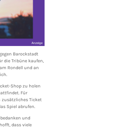
 gegen Barockstadt
ür die Tribüne kaufen,
p am Rondell und an
ich.
icket-Shop zu holen
ttfindet. Für
 zusätzliches Ticket
as Spiel abrufen.
s bedanken und
offt, dass viele