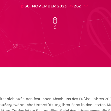
30. NOVEMBER 2023
262
today
et sich auf einen festlichen Abschluss des Fußballjahres 202
außergewöhnliche Unterstützung ihrer Fans in den letzten M
 Aktion für das letzte Regionalliga-Spiel des Jahres gegen die 