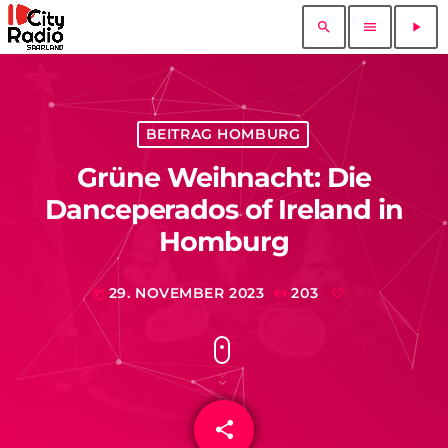
search
menu
play_arrow
BEITRAG HOMBURG
Grüne Weihnacht: Die
Danceperados of Ireland in
Homburg
29. NOVEMBER 2023
203
today
share
email