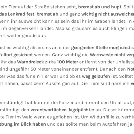
ein Tier auf der Straße stehen seht,
bremst ab und hupt
. Soll
 das Lenkrad fest
,
bremst ab
und ganz
wichtig
nicht
ausweiche
 Wenn ihr ausweicht kann es sein das ihr im Graben landet, in
im Gegenverkehr landet. Also so grausam es auch klingen m
hrt weiter gerade aus.
ist es wichtig als erstes an einer
geeigneten Stelle möglichst 
allort gesichert
werden. Ganz wichtig die
Warnweste nicht ver
t ihr das
Warndreieck
zirka
100 Meter
entfernt von der Unfallstel
en sind ungefähr 50 Meter voneinander entfernt. Danach den
No
r was das für ein Tier war und ob es
weg gelaufen
ist. Solltet
t haben, passt beim Aussteigen auf. Die Tiere sind nämlich
ve
verständigt hat kommt die Polizei und nimmt den Unfall auf, s
erständigt den
verantwortlichen Jagdpächter
an. Dieser kümme
te Tier im Wald wenn es geflohen ist. Um Wildunfälle zu verhin
bung im Blick haben
und das sollte man beim Autofahren ja 