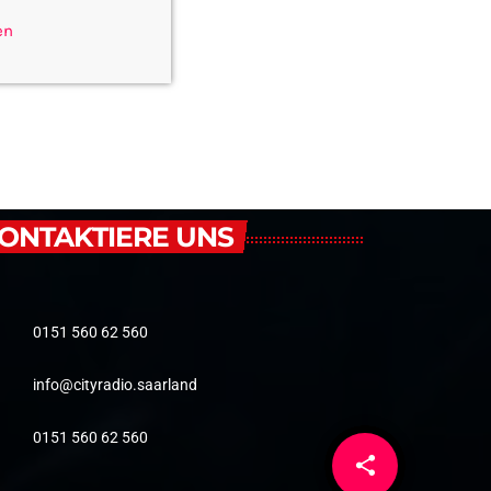
en
ONTAKTIERE UNS
0151 560 62 560
info@cityradio.saarland
0151 560 62 560
share
email