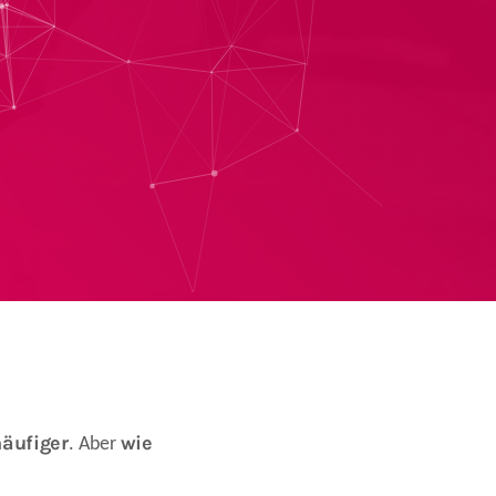
häufiger
wie
. Aber