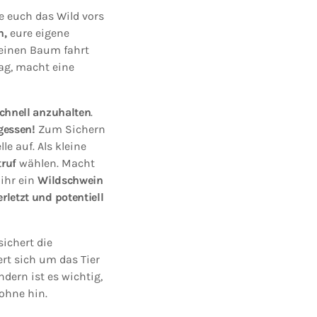
te euch das Wild vors
n,
eure eigene
 einen Baum fahrt
ag, macht eine
schnell anzuhalten
.
gessen!
Zum Sichern
le auf. Als kleine
truf
wählen. Macht
 ihr ein
Wildschwein
rletzt und potentiell
ichert die
rt sich um das Tier
dern ist es wichtig,
ohne hin.