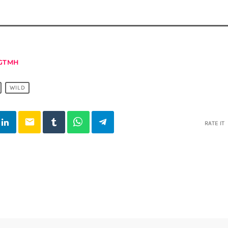
GTMH
WILD
email
RATE IT