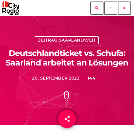
search
menu
play_arrow
BEITRAG SAARLANDWEIT
Deutschlandticket vs. Schufa:
Saarland arbeitet an Lösungen
20. SEPTEMBER 2023
144
today
share
email