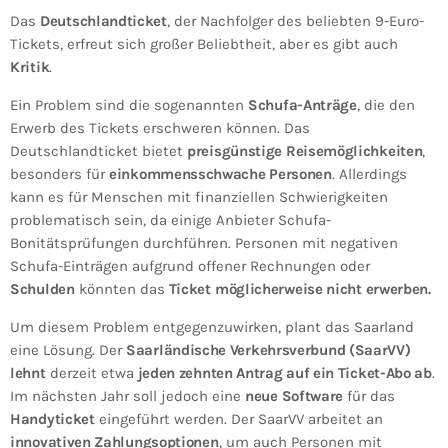
Das
Deutschlandticket
, der Nachfolger des beliebten 9-Euro-
Tickets, erfreut sich großer Beliebtheit, aber es gibt auch
Kritik
.
Ein Problem sind die sogenannten
Schufa-Anträge
, die den
Erwerb des Tickets erschweren können. Das
Deutschlandticket bietet
preisgünstige Reisemöglichkeiten
,
besonders für
einkommensschwache Personen
. Allerdings
kann es für Menschen mit finanziellen Schwierigkeiten
problematisch sein, da einige Anbieter Schufa-
Bonitätsprüfungen durchführen. Personen mit negativen
Schufa-Einträgen aufgrund offener Rechnungen oder
Schulden
könnten das
Ticket
möglicherweise nicht erwerben.
Um diesem Problem entgegenzuwirken, plant das Saarland
eine Lösung. Der
Saarländische Verkehrsverbund (SaarVV)
lehnt
derzeit etwa
jeden zehnten Antrag auf ein Ticket-Abo ab
.
Im nächsten Jahr soll jedoch eine
neue Software
für das
Handyticket
eingeführt werden. Der SaarVV arbeitet an
innovativen Zahlungsoptionen
, um auch Personen mit