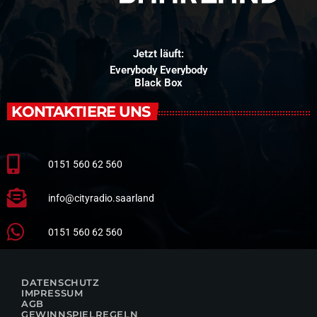
Jetzt läuft:
Everybody Everybody
Black Box
KONTAKTIERE UNS
0151 560 62 560
info@cityradio.saarland
0151 560 62 560
DATENSCHUTZ
IMPRESSUM
AGB
GEWINNSPIELREGELN