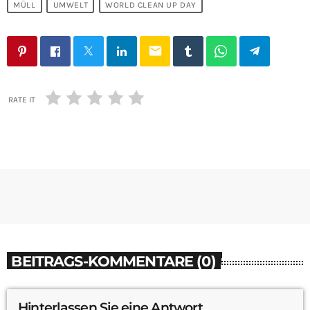
MÜLL
UMWELT
WORLD CLEAN UP DAY
email
RATE IT
BEITRAGS-KOMMENTARE (0)
Hinterlassen Sie eine Antwort