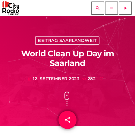
search
menu
play_arrow
BEITRAG SAARLANDWEIT
World Clean Up Day im
Saarland
12. SEPTEMBER 2023
282
today
share
email