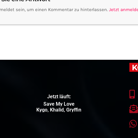
meldet sein, um einen Kommentar zu hinterlassen.
Jetzt anmeld
K
Jetzt läuft:
Save My Love
Kygo, Khalid, Gryffin