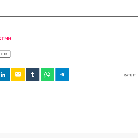
GTMH
KTOK
email
RATE IT