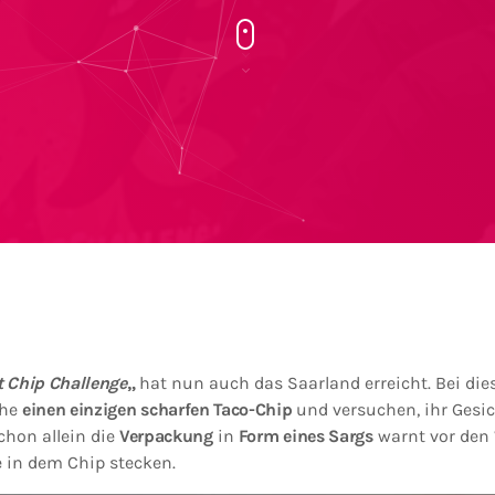
t Chip Challenge
„
hat nun auch das Saarland erreicht. Bei die
che
einen einzigen scharfen Taco-Chip
und versuchen, ihr Gesic
chon allein die
Verpackung
in
Form eines Sargs
warnt vor den
ie in dem Chip stecken.