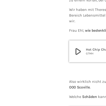
zu einem Vorfall, bei
Wir haben mit Theres
Bereich Lebensmittel
wir.
Frau Ehl,
wie bedenkli
play_arrow
Hot Chip Cha
GTMH
Also wirklich nicht 
000 Scoville
.
Welche
Schäden
kann