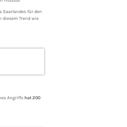
n musste.
s Saarlandes für den
n diesem Trend wie
nes Angriffs
hat 200