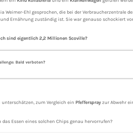
 dem ein
Kind kollabierte
und ein
Krankenwagen
gerufen werde
ia Weimer-Ehl gesprochen, die bei der Verbraucherzentrale de
 und Ernährung zuständig ist. Sie war genauso schockiert vo
ch sind eigentlich 2,2 Millionen Scoville?
llenge: Bald verboten?
zu unterschätzen, zum Vergleich ein
Pfefferspray
zur Abwehr ei
 das Essen eines solchen Chips genau hervorrufen?