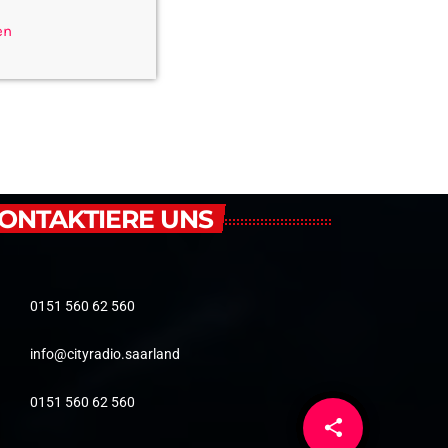
en
ONTAKTIERE UNS
0151 560 62 560
info@cityradio.saarland
0151 560 62 560
share
email
4