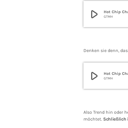
play_arrow
Hot Chip Cha
GTMH
Denken sie denn, das
play_arrow
Hot Chip Cha
GTMH
Also Trend hin oder h
möchtet.
Schließlich 