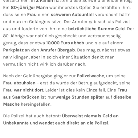
verzeichnen. In
2 Fällen
hatten diese Schwindler leider Erfolg.
Ein
80-jähriger Mann
war ihr erstes Opfer. Sie erzählten ihm,
dass seine
Frau
einen
schweren Autounfall
verursacht hätte
und nun im Gefängnis sitze. Der Anrufer gab sich als Polizist
aus und forderte von ihm eine
beträchtliche Summe Geld
. Der
80-Jährige war natürlich geschockt und vertrauensselig
genug, dass er etwa
10.000 Euro abhob
und sie auf einem
Parkplatz
an den
Anrufer übergab
. Das mag zunächst etwas
naiv klingen, aber in solch einer Situation denkt man
vermutlich nicht wirklich darüber nach.
Nach der Geldübergabe ging er zur
Polizeiwache
, um seine
Frau abzuholen
– erst da wurde der Betrug aufgedeckt, seine
Frau war nicht dort
. Leider ist dies kein Einzelfall. Eine
Frau
aus Saarbrücken
ist nur
wenige Stunden später
auf
dieselbe
Masche
hereingefallen.
Die Polizei hat auch betont:
Überweist niemals Geld an
Unbekannte und wendet euch direkt an die Polizei.