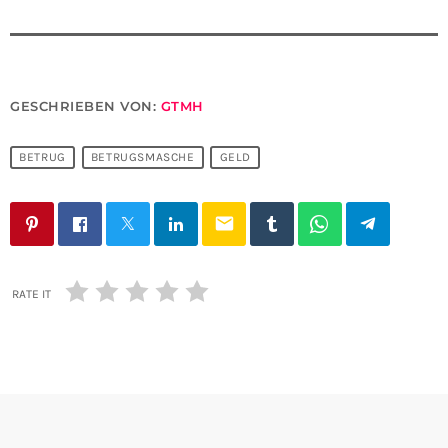
GESCHRIEBEN VON:
GTMH
BETRUG
BETRUGSMASCHE
GELD
email
RATE IT