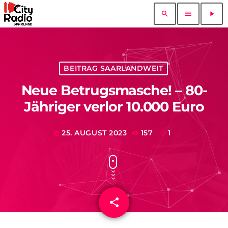
search
menu
play_arrow
BEITRAG SAARLANDWEIT
Neue Betrugsmasche! – 80-
Jähriger verlor 10.000 Euro
25. AUGUST 2023
157
1
today
share
email
1