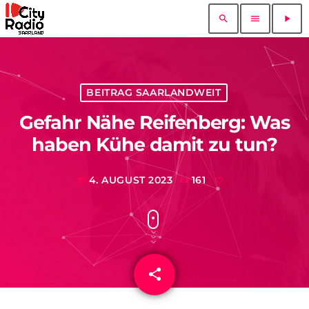
search
menu
play_arrow
BEITRAG SAARLANDWEIT
Gefahr Nähe Reifenberg: Was
haben Kühe damit zu tun?
4. AUGUST 2023
161
today
share
email