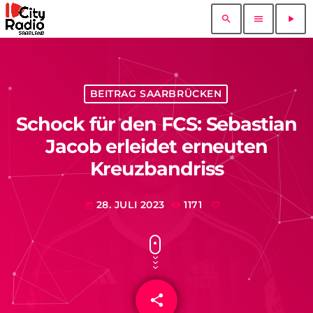
search
menu
play_arrow
BEITRAG SAARBRÜCKEN
Schock für den FCS: Sebastian
Jacob erleidet erneuten
Kreuzbandriss
28. JULI 2023
1171
today
share
email