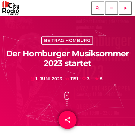
search
menu
play_arrow
BEITRAG HOMBURG
Der Homburger Musiksommer
2023 startet
1. JUNI 2023
1151
3
5
today
share
email
3