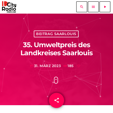
search
menu
play_arrow
BEITRAG SAARLOUIS
35. Umweltpreis des
Landkreises Saarlouis
31. MÄRZ 2023
185
today
share
email