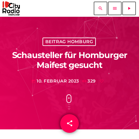
search
menu
play_arrow
BEITRAG HOMBURG
Schausteller für Homburger
Maifest gesucht
10. FEBRUAR 2023
329
today
share
email