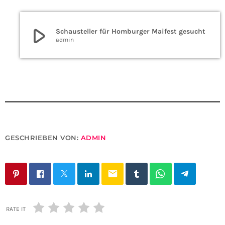
play_arrow
Schausteller für Homburger Maifest gesucht
admin
GESCHRIEBEN VON:
ADMIN
email
RATE IT