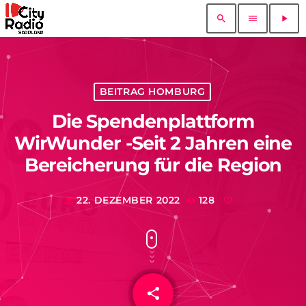
search
menu
play_arrow
BEITRAG HOMBURG
Die Spendenplattform
WirWunder -Seit 2 Jahren eine
Bereicherung für die Region
22. DEZEMBER 2022
128
today
share
email