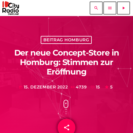
search
menu
play_arrow
BEITRAG HOMBURG
Der neue Concept-Store in
Homburg: Stimmen zur
Eröffnung
15. DEZEMBER 2022
4739
15
5
today
share
email
15