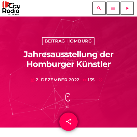
search
menu
play_arrow
BEITRAG HOMBURG
Jahresausstellung der
Homburger Künstler
2. DEZEMBER 2022
135
today
share
email