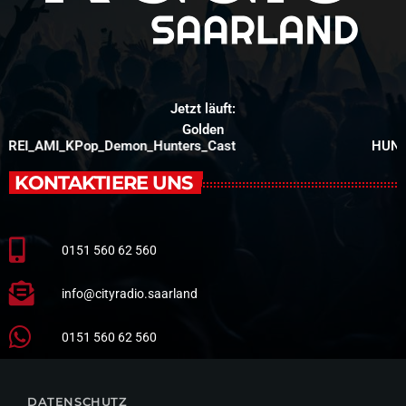
Jetzt läuft:
Golden
REI_AMI_KPop_Demon_Hunters_Cast
HUNT
KONTAKTIERE UNS
0151 560 62 560
info@cityradio.saarland
0151 560 62 560
DATENSCHUTZ