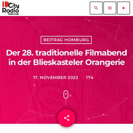
search
menu
play_arrow
BEITRAG HOMBURG
Der 28. traditionelle Filmabend
in der Blieskasteler Orangerie
17. NOVEMBER 2022
174
today
share
email