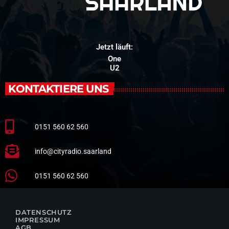
Jetzt läuft:
One
U2
KONTAKTIERE UNS
0151 560 62 560
info@cityradio.saarland
0151 560 62 560
DATENSCHUTZ
IMPRESSUM
AGB