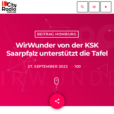
search
menu
play_arrow
BEITRAG HOMBURG
WirWunder von der KSK
Saarpfalz unterstützt die Tafel
27. SEPTEMBER 2022
100
today
share
email