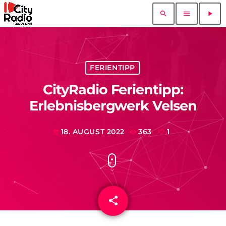
search
menu
play_arrow
FERIENTIPP
CityRadio Ferientipp:
Erlebnisbergwerk Velsen
18. AUGUST 2022
363
1
today
share
email
1