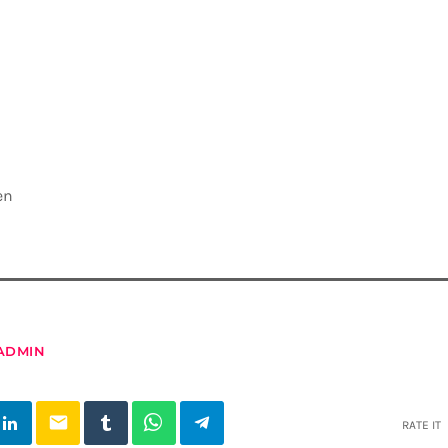
en
ADMIN
email
RATE IT