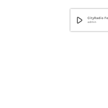
play_arrow
CityRadio Fe
admin