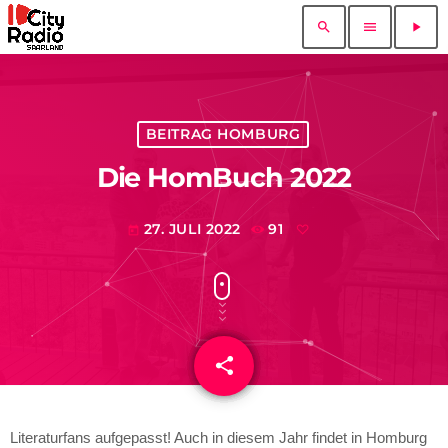
search
menu
play_arrow
BEITRAG HOMBURG
Die HomBuch 2022
27. JULI 2022
91
today
share
email
Literaturfans aufgepasst! Auch in diesem Jahr findet in Homburg