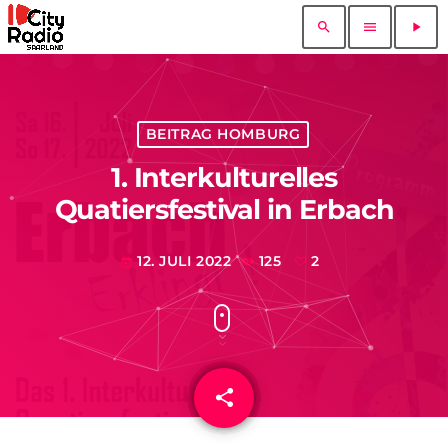
search
menu
play_arrow
BEITRAG HOMBURG
1. Interkulturelles
Quatiersfestival in Erbach
12. JULI 2022
125
2
today
share
email
2