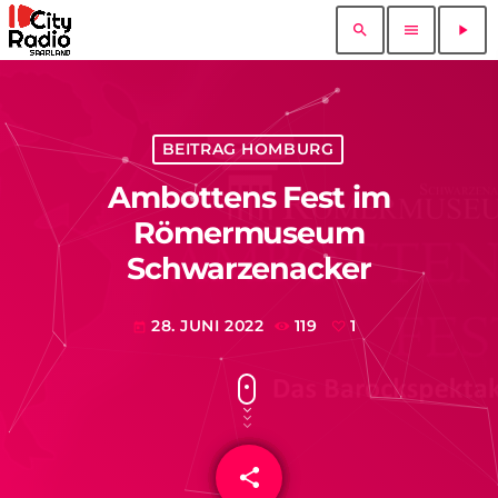
search
menu
play_arrow
BEITRAG HOMBURG
Ambottens Fest im
Römermuseum
Schwarzenacker
28. JUNI 2022
119
1
today
share
email
1