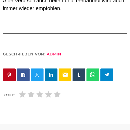
Aloe Vera soll auch helfen und Teebaumöl wird auch
immer wieder empfohlen.
GESCHRIEBEN VON:
ADMIN
email
RATE IT