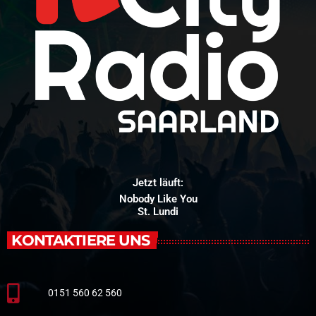
Jetzt läuft:
Nobody Like You
St. Lundi
KONTAKTIERE UNS
0151 560 62 560