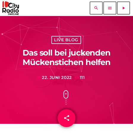
search
menu
play_arrow
LIVE BLOG
Das soll bei juckenden
Mückenstichen helfen
22. JUNI 2022
111
today
share
email