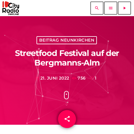
search
menu
play_arrow
BEITRAG NEUNKIRCHEN
Streetfood Festival auf der
Bergmanns-Alm
21. JUNI 2022
756
1
today
share
email
1