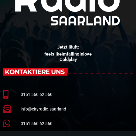
Jetzt läuft:
feelslikeimfallinginlove
Coldplay
KONTAKTIERE UNS
0151 560 62 560
info@cityradio.saarland
0151 560 62 560