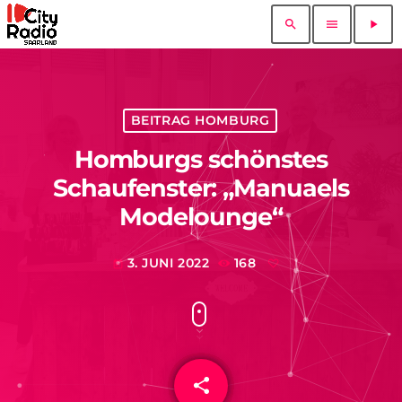
search
menu
play_arrow
BEITRAG HOMBURG
Homburgs schönstes
Schaufenster: „Manuaels
Modelounge“
3. JUNI 2022
168
today
share
email