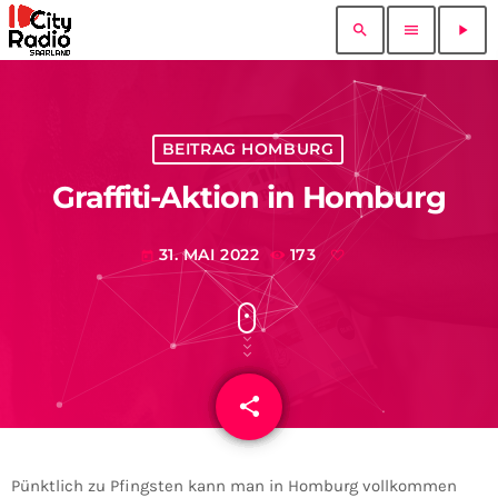
search
menu
play_arrow
BEITRAG HOMBURG
Graffiti-Aktion in Homburg
31. MAI 2022
173
today
share
email
Pünktlich zu Pfingsten kann man in Homburg vollkommen