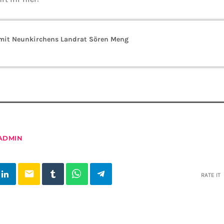
it Neunkirchens Landrat Sören Meng
ADMIN
email
RATE IT