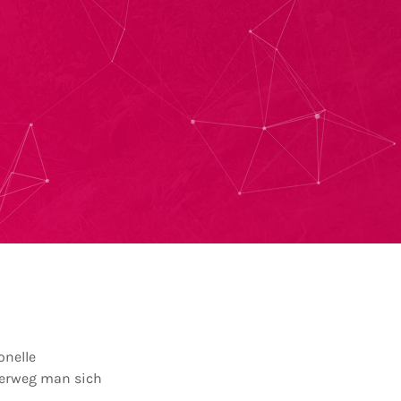
onelle
derweg man sich