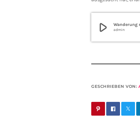
play_arrow
Wanderung m
admin
GESCHRIEBEN VON: