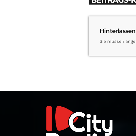
BEITRAGS-
Hinterlassen
Sie müssen ange