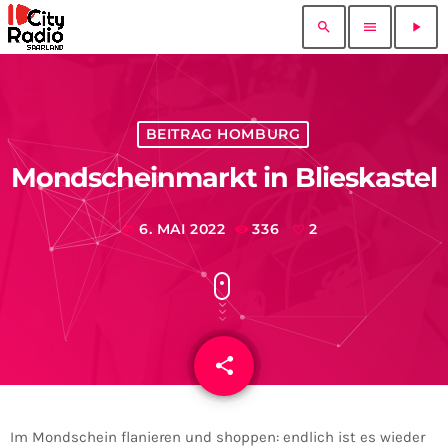
search
menu
play_arrow
BEITRAG HOMBURG
Mondscheinmarkt in Blieskastel
6. MAI 2022
336
2
today
share
email
2
Im Mondschein flanieren und shoppen: endlich ist es wieder