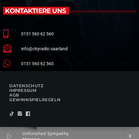
KONTAKTIERE UNS
0151 560 62 560
info@cityradio.saarland
0151 560 62 560
DATENSCHUTZ
IMPRESSUM
AGB
GEWINNSPIELREGELN
Unfinished Sympathy
play_arrow
keyboard_arrow_right