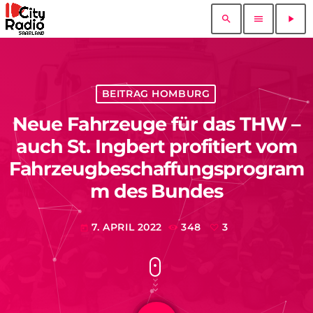
search
menu
play_arrow
BEITRAG HOMBURG
Neue Fahrzeuge für das THW –
auch St. Ingbert profitiert vom
Fahrzeugbeschaffungsprogram
m des Bundes
7. APRIL 2022
348
3
today