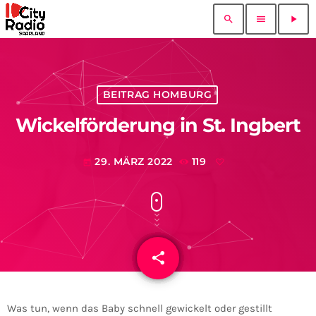
search
menu
play_arrow
BEITRAG HOMBURG
Wickelförderung in St. Ingbert
29. MÄRZ 2022
119
today
share
email
Was tun, wenn das Baby schnell gewickelt oder gestillt