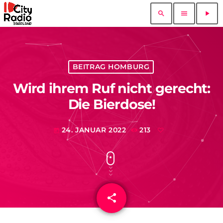
search
menu
play_arrow
BEITRAG HOMBURG
Wird ihrem Ruf nicht gerecht:
Die Bierdose!
24. JANUAR 2022
213
today
share
email