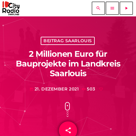
search
menu
play_arrow
BEITRAG SAARLOUIS
2 Millionen Euro für
Bauprojekte im Landkreis
Saarlouis
21. DEZEMBER 2021
503
today
share
email